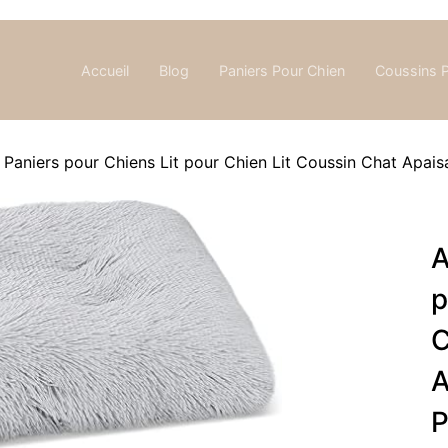
Accueil
Blog
Paniers Pour Chien
Coussins 
aniers pour Chiens Lit pour Chien Lit Coussin Chat Apaisa
A
p
C
A
P