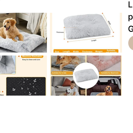
L
p
G