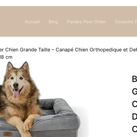
Accueil
Blog
Paniers Pour Chien
Coussins 
er Chien Grande Taille – Canapé Chien Orthopedique et Deho
x18 cm
B
G
C
D
C