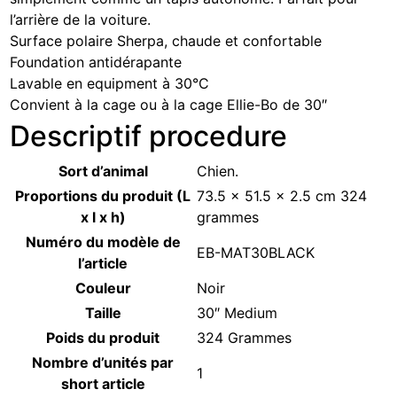
l’arrière de la voiture.
Surface polaire Sherpa, chaude et confortable
Foundation antidérapante
Lavable en equipment à 30°C
Convient à la cage ou à la cage Ellie-Bo de 30″
Descriptif procedure
Sort d’animal
‎Chien.
Proportions du produit (L
‎73.5 x 51.5 x 2.5 cm 324
x l x h)
grammes
Numéro du modèle de
‎EB-MAT30BLACK
l’article
Couleur
‎Noir
Taille
‎30″ Medium
Poids du produit
‎324 Grammes
Nombre d’unités par
‎1
short article