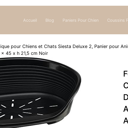
Accueil
Blog
Paniers Pour Chien
Coussins 
tique pour Chiens et Chats Siesta Deluxe 2, Panier pour An
 x 45 x h 21,5 cm Noir
F
C
D
A
A