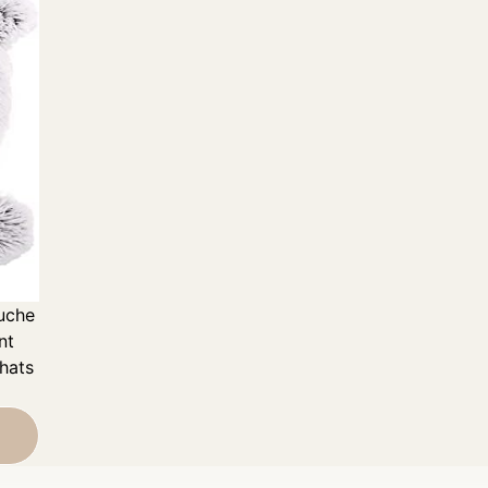
uche
nt
hats