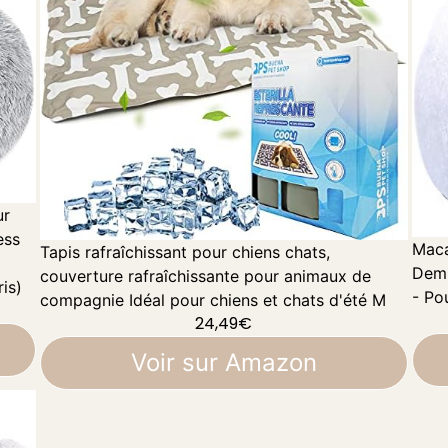
ur
ess
Maca
Tapis rafraîchissant pour chiens chats,
Demi
couverture rafraîchissante pour animaux de
is)
- Pou
compagnie Idéal pour chiens et chats d'été M
24,49
€
Voir sur Amazon