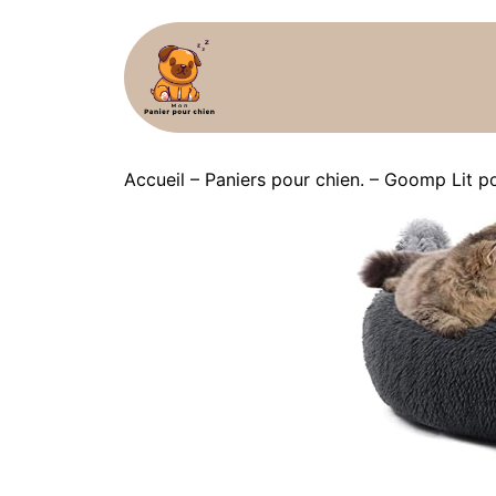
Accueil
–
Paniers pour chien.
–
Goomp Lit po