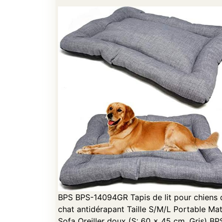
BPS BPS-14094GR Tapis de lit pour chiens 
chat antidérapant Taille S/M/L Portable Ma
Sofa Oreiller doux (S: 60 x 45 cm, Gris) BP