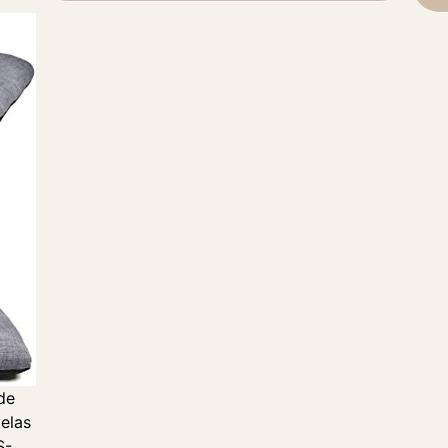
de
telas
S-