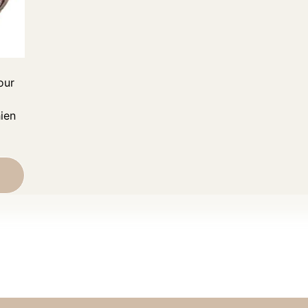
our
ien