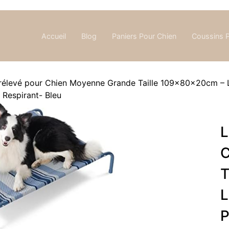
Accueil
Blog
Paniers Pour Chien
Coussins 
urélevé pour Chien Moyenne Grande Taille 109x80x20cm – Li
 Respirant- Bleu
L
C
T
L
P