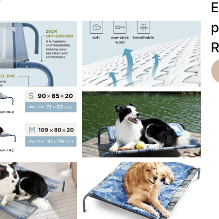
E
p
R