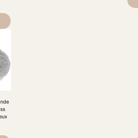
ande
ess
eux