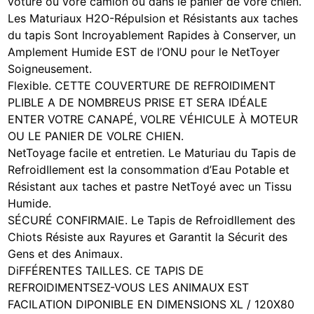
voture ou vore camion ou dans le panier de vore chien.
Les Maturiaux H2O-Répulsion et Résistants aux taches
du tapis Sont Incroyablement Rapides à Conserver, un
Amplement Humide EST de l’ONU pour le NetToyer
Soigneusement.
Flexible. CETTE COUVERTURE DE REFROIDIMENT
PLIBLE A DE NOMBREUS PRISE ET SERA IDÉALE
ENTER VOTRE CANAPÉ, VOLRE VÉHICULE À MOTEUR
OU LE PANIER DE VOLRE CHIEN.
NetToyage facile et entretien. Le Maturiau du Tapis de
RefroidIlement est la consommation d’Eau Potable et
Résistant aux taches et pastre NetToyé avec un Tissu
Humide.
SÉCURÉ CONFIRMAIE. Le Tapis de RefroidIlement des
Chiots Résiste aux Rayures et Garantit la Sécurit des
Gens et des Animaux.
DiFFÉRENTES TAILLES. CE TAPIS DE
REFROIDIMENTSEZ-VOUS LES ANIMAUX EST
FACILATION DIPONIBLE EN DIMENSIONS XL / 120X80