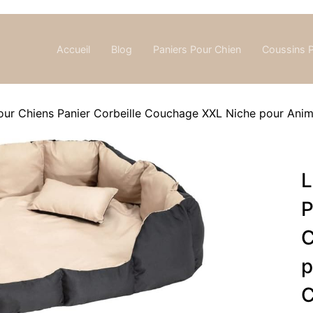
Accueil
Blog
Paniers Pour Chien
Coussins 
 pour Chiens Panier Corbeille Couchage XXL Niche pour An
L
P
C
p
C