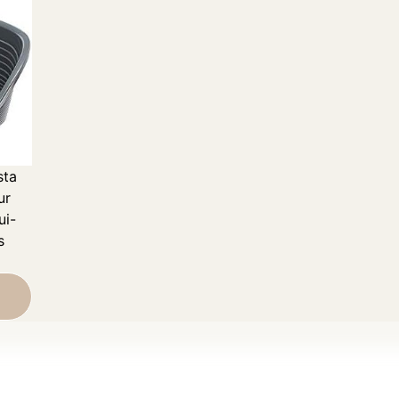
sta
ur
ui-
s