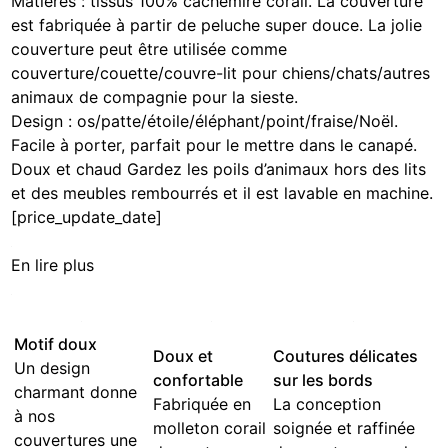
Matières : tissus 100% cachemire corail. La couverture
est fabriquée à partir de peluche super douce. La jolie
couverture peut être utilisée comme
couverture/couette/couvre-lit pour chiens/chats/autres
animaux de compagnie pour la sieste.
Design : os/patte/étoile/éléphant/point/fraise/Noël.
Facile à porter, parfait pour le mettre dans le canapé.
Doux et chaud Gardez les poils d’animaux hors des lits
et des meubles rembourrés et il est lavable en machine.
[price_update_date]
En lire plus
Motif doux
Doux et
Coutures délicates
Un design
confortable
sur les bords
charmant donne
Fabriquée en
La conception
à nos
molleton corail
soignée et raffinée
couvertures une