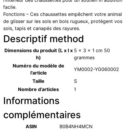
l’intérieur des chaussettes pour un soutien in addition
facile.
Fonctions – Ces chaussettes empêchent votre animal
de glisser sur les sols en bois rugueux, protègent vos
sols, tapis et canapés des rayures.
Descriptif method
Dimensions du produit (L x l x
‎5 x 3 x 1 cm 50
h)
grammes
Numéro du modèle de
‎YM0002-YG060002
l’article
Taille
‎S
Nombre d’articles
‎1
Informations
complémentaires
ASIN
B0B4NH4MCN