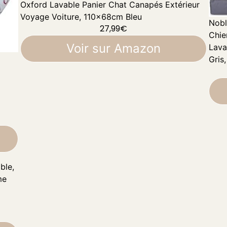
Oxford Lavable Panier Chat Canapés Extérieur
Voyage Voiture, 110x68cm Bleu
Nobl
27,99
€
Chie
Voir sur Amazon
Lava
Gris
ble,
me