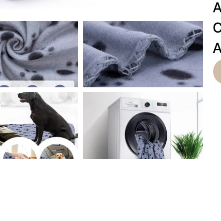
A
C
A