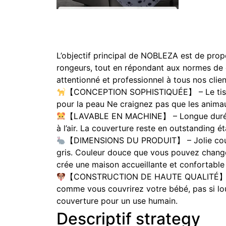
L’objectif principal de NOBLEZA est de propo
rongeurs, tout en répondant aux normes de q
attentionné et professionnel à tous nos clien
【CONCEPTION SOPHISTIQUÉE】 – Le tissu en p
pour la peau Ne craignez pas que les animau
【LAVABLE EN MACHINE】 – Longue durée de 
à l’air. La couverture reste en outstanding é
【DIMENSIONS DU PRODUIT】 – Jolie couvert
gris. Couleur douce que vous pouvez change
crée une maison accueillante et confortabl
【CONSTRUCTION DE HAUTE QUALITÉ】: Cett
comme vous couvrirez votre bébé, pas si l
couverture pour un use humain.
Descriptif strategy