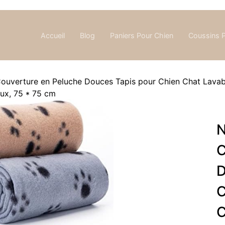
Accueil
Blog
Paniers Pour Chien
Coussins 
ouverture en Peluche Douces Tapis pour Chien Chat Lavabl
ux, 75 * 75 cm
N
C
D
C
C