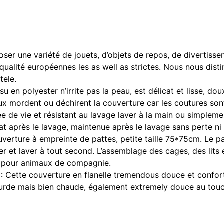
ser une variété de jouets, d’objets de repos, de divertisse
ualité européennes les as well as strictes. Nous nous dis
tele.
olyester n’irrite pas la peau, est délicat et lisse, doux 
x mordent ou déchirent la couverture car les coutures son
vie et résistant au lavage laver à la main ou simplement
tat après le lavage, maintenue après le lavage sans perte ni
ure à empreinte de pattes, petite taille 75*75cm. Le pac
r et laver à tout second. L’assemblage des cages, des lit
e pour animaux de compagnie.
e couverture en flanelle tremendous douce et conforta
ourde mais bien chaude, également extremely douce au tou