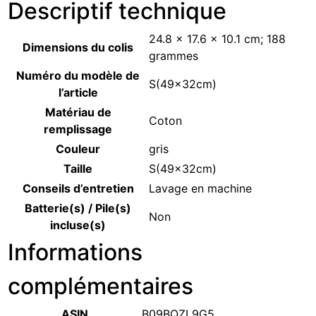
Descriptif technique
‎24.8 x 17.6 x 10.1 cm; 188
Dimensions du colis
grammes
Numéro du modèle de
‎S(49x32cm)
l’article
Matériau de
‎Coton
remplissage
Couleur
‎gris
Taille
‎S(49x32cm)
Conseils d’entretien
‎Lavage en machine
Batterie(s) / Pile(s)
‎Non
incluse(s)
Informations
complémentaires
ASIN
B09BQZL9G5