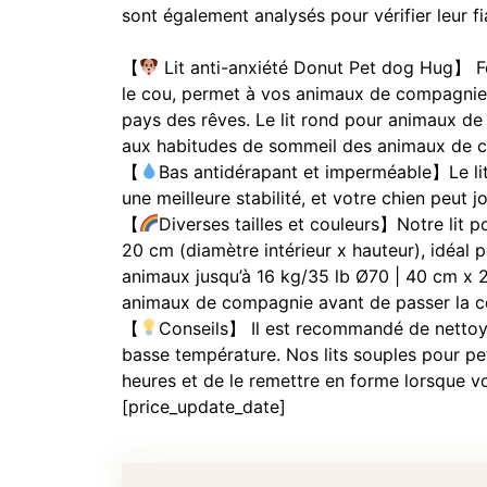
sont également analysés pour vérifier leur fia
【
Lit anti-anxiété Donut Pet dog Hug】 Fo
le cou, permet à vos animaux de compagnie d
pays des rêves. Le lit rond pour animaux de 
aux habitudes de sommeil des animaux de 
【
Bas antidérapant et imperméable】Le lit a
une meilleure stabilité, et votre chien peut j
【
Diverses tailles et couleurs】Notre lit
20 cm (diamètre intérieur x hauteur), idéal 
animaux jusqu’à 16 kg/35 lb Ø70 | 40 cm x 20
animaux de compagnie avant de passer la
【
Conseils】 Il est recommandé de nettoyer
basse température. Nos lits souples pour peti
heures et de le remettre en forme lorsque v
[price_update_date]