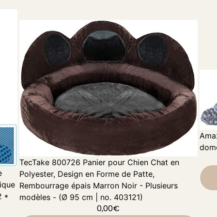
Amaz
dome
TecTake 800726 Panier pour Chien Chat en
e
Polyester, Design en Forme de Patte,
ique
Rembourrage épais Marron Noir - Plusieurs
 *
modèles - (Ø 95 cm | no. 403121)
0,00
€