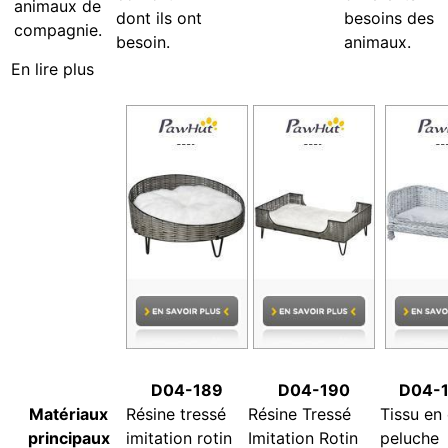
animaux de
dont ils ont
besoins des
compagnie.
besoin.
animaux.
En lire plus
D04-189
D04-190
D04-
Matériaux
Résine tressé
Résine Tressé
Tissu en
principaux
imitation rotin
Imitation Rotin
peluche