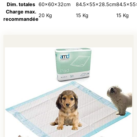
Dim. totales
60x60x32cm
84.5x55x28.5cm
84.5x55
Charge max.
20 Kg
15 Kg
15 Kg
recommandée