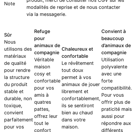
produit, merci de consulter nos CGV sur les
Note
modalités de reprise et de nous contacter
via la messagerie.
Refuge
Convient à
Sûr
pour
beaucoup
Nous
animaux de
d’animaux de
utilisons des
Chaleureux et
compagnie
compagnie
matériaux
confortable
Véritable
Utilisation
de qualité
Le révêtement
maison
polyvalente
pour rendre
tout doux
cosy et
avec une
la structure
permet à vos
confortable
forte
du produit
animaux de jouer
pour vos
compatibilité.
stable et
librement et
amis à
Pour vous
durable, non
confortablement,
quatres
offrir plus de
toxique,
ils se sentiront
pattes,
praticité mais
convient
bien au chaud
offrez leur
aussi pour
parfaitement
dans votre
tout le
répondre aux
pour vos
maison.
confort
différents