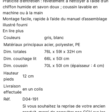
Praticité d’entretien : revêtement à nettoyer à l’aide d’un
chiffon humide et savon doux ; coussin lavable en
machine ou à la main
Montage facile, rapide à l’aide du manuel d’assemblage
illustré fourni
En lire plus
Couleurs
gris, blanc
Matériaux principaux
acier, polyester, PE
Dim. totales
76L x 59l x 32H cm
Dim. couchage lit
66L x 50l cm
Dim. coussin
70L x 50l cm (épaisseur : 4 cm)
Hauteur
12 cm
pieds
Livraison
en un colis
effectuée
Réf.
D04-191
Si vous souhaitez la reprise de votre ancien