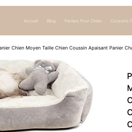
Accueil
Blog
Paniers Pour Chien
Coussins 
ier Chien Moyen Taille Chien Coussin Apaisant Panier Cha
P
M
C
C
C