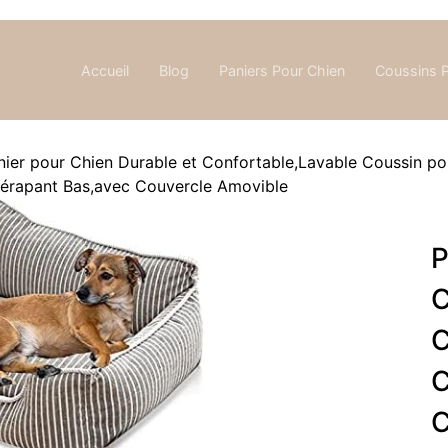
Accueil
Blog
Paniers Pour Chien
Coussins 
er pour Chien Durable et Confortable,Lavable Coussin pou
dérapant Bas,avec Couvercle Amovible
P
C
C
C
C