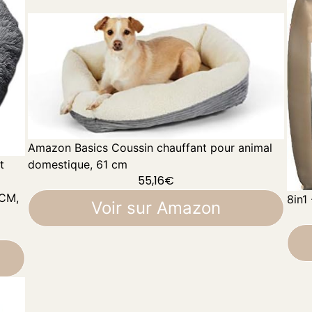
Amazon Basics Coussin chauffant pour animal
domestique, 61 cm
t
55,16
€
0CM,
8in1
Voir sur Amazon