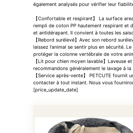
également analysés pour vérifier leur fiabilit
【Confortable et respirant】 La surface area d
rempli de coton PP hautement respirant et do
et antidérapant. Il convient à toutes les sais
【Rebord surélevé】Avec son rebord surélevé, 
laissez l’animal se sentir plus en sécurité. L
protéger la colonne vertébrale de votre ani
【Lit pour chien moyen lavable】Laveuse et 
recommandons généralement le lavage à la ma
【Service après-vente】 PETCUTE fournit un
contacter à tout instant. Nous vous fourniro
[price_update_date]