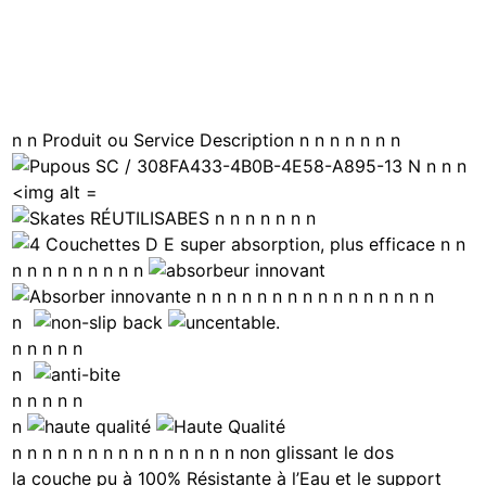
n n Produit ou Service Description n n n n n n n
n n n n n n n
n n
n n n n n n n n n
n n n n n n n n n n n n n n n n
n
n n n n n
n
n n n n n
n
n n n n n n n n n n n n n n n non glissant le dos
la couche pu à 100% Résistante à l’Eau et le support