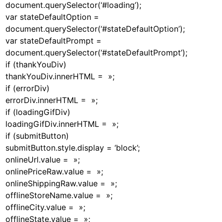
document.querySelector(‘#loading’);
var stateDefaultOption =
document.querySelector(‘#stateDefaultOption’);
var stateDefaultPrompt =
document.querySelector(‘#stateDefaultPrompt’);
if (thankYouDiv)
thankYouDiv.innerHTML = »;
if (errorDiv)
errorDiv.innerHTML = »;
if (loadingGifDiv)
loadingGifDiv.innerHTML = »;
if (submitButton)
submitButton.style.display = ‘block’;
onlineUrl.value = »;
onlinePriceRaw.value = »;
onlineShippingRaw.value = »;
offlineStoreName.value = »;
offlineCity.value = »;
offlineState.value = »;