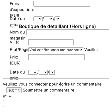
Frais
d’expédition:
(EUR)
Date du
/
/
prix:
Boutique de détaillant (Hors ligne)
Nom du
magasin:
Ville:
État/Région/Canton:
Veuillez
sélectionner une province
Prix:
(EUR)
Date du
/
/
prix:
Veuillez
vous connecter
pour écrire un commentaire.
Soumettre un commentaire
\n’ +
‘
‘