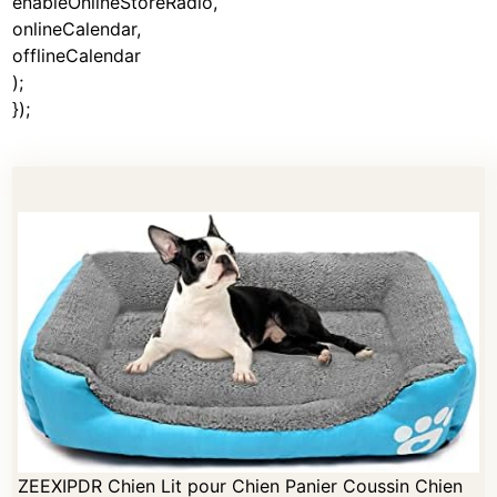
enableOnlineStoreRadio,
onlineCalendar,
offlineCalendar
);
});
ZEEXIPDR Chien Lit pour Chien Panier Coussin Chien