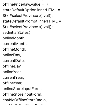
offlinePriceRaw.value = »;
stateDefaultOption.innerHTML =
$(« #selectProvince »).val();
stateDefaultPrompt.innerHTML =
$(« #selectProvince »).val();
setInitialStates(
onlineMonth,
currentMonth,
offlineMonth,
onlineDay,
currentDate,
offlineDay,
onlineYear,
currentYear,
offlineYear,
onlineStoreInputForm,
offlineStoreInputForm,
enableOfflineStoreRadio,