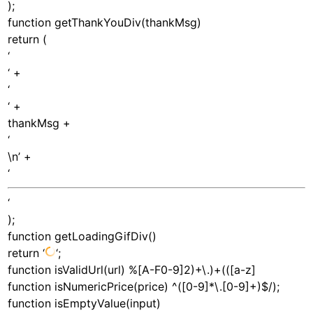
);
function getThankYouDiv(thankMsg)
return (
‘
‘ +
‘
‘ +
thankMsg +
‘
\n’ +
‘
‘
);
function getLoadingGifDiv()
return ‘
‘;
function isValidUrl(url) %[A-F0-9]2)+\.)+(([a-z]
function isNumericPrice(price) ^([0-9]*\.[0-9]+)$/);
function isEmptyValue(input)