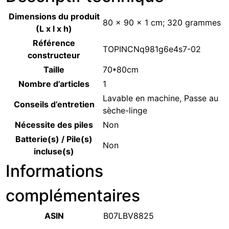
Dimensions du produit
‎80 x 90 x 1 cm; 320 grammes
(L x l x h)
Référence
‎TOPINCNq981g6e4s7-02
constructeur
Taille
‎70*80cm
Nombre d’articles
‎1
‎Lavable en machine, Passe au
Conseils d’entretien
sèche-linge
Nécessite des piles
‎Non
Batterie(s) / Pile(s)
‎Non
incluse(s)
Informations
complémentaires
ASIN
B07LBV8825