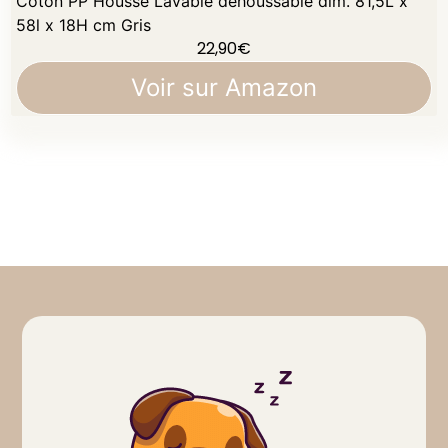
Coton PP Housse Lavable déhoussable dim. 81,5L x
58l x 18H cm Gris
22,90
€
Voir sur Amazon