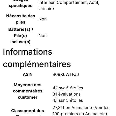
Intérieur, Comportement, Actif,
spécifiques
Urinaire
Nécessite des
‎Non
piles
Batterie(s) /
Pile(s)
‎Non
incluse(s)
Informations
complémentaires
ASIN
B09X6WTFJ6
Moyenne des
4,1 sur 5 étoiles
commentaires
81 évaluations
customer
4,1 sur 5 étoiles
27,311 en Animalerie (
Voir les
Classement des
100 premiers en Animalerie
)