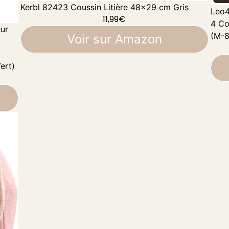
Kerbl 82423 Coussin Litière 48x29 cm Gris
Leo4
11,99
€
4 Co
eur
(M-8
Voir sur Amazon
ert)