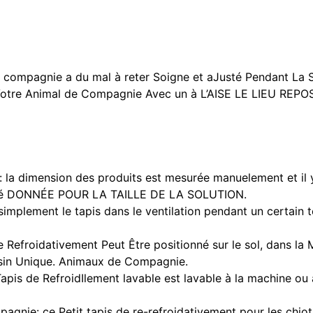
e compagnie a du mal à reter Soigne et aJusté Pendant La S
 Votre Animal de Compagnie Avec un à L’AISE LE LIEU REP
la dimension des produits est mesurée manuelement et il 
A Été DONNÉE POUR LA TAILLE DE LA SOLUTION.
z simplement le tapis dans le ventilation pendant un certai
 Refroidativement Peut Être positionné sur le sol, dans la M
ssin Unique. Animaux de Compagnie.
 de RefroidIlement lavable est lavable à la machine ou à l
gnie: ce Petit tapis de re-refroidativement pour les chiots