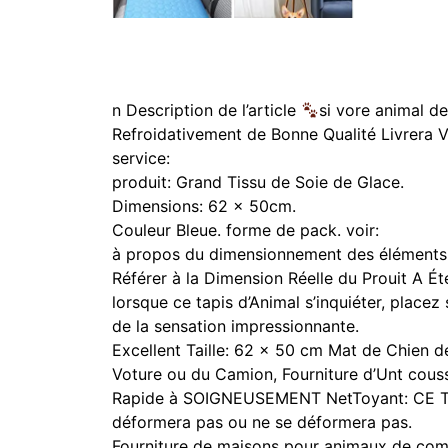
n
Description de l’article
si vore animal d
Refroidativement de Bonne Qualité Livrera
service:
produit: Grand Tissu de Soie de Glace.
Dimensions: 62 x 50cm.
Couleur Bleue.
forme de pack.
voir:
à propos du dimensionnement des éléments: 
Référer à la Dimension Réelle du Prouit 
lorsque ce tapis d’Animal s’inquiéter, place
de la sensation impressionnante.
Excellent Taille: 62 x 50 cm Mat de Chien de
Voture ou du Camion, Fourniture d’Unt cou
Rapide à SOIGNEUSEMENT NetToyant: CE Tapis
déformera pas ou ne se déformera pas.
Fourniture de maisons pour animaux de compa