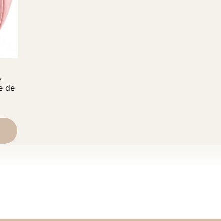
,
e de