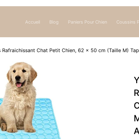
Accueil
Blog
Paniers Pour Chien
Coussins 
afraichissant Chat Petit Chien, 62 x 50 cm (Taille M) Tapi
Y
R
C
M
A